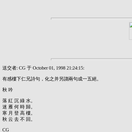
送交者: CG 于 October 01, 1998 21:24:15:
有感樓下仁兄詩句，化之并另謅兩句成一五絕。
秋 吟
落 紅 沉 綠 水。
迷 雁 何 時 歸。
寒 月 登 高 樓。
秋 云 去 不 回。
CG