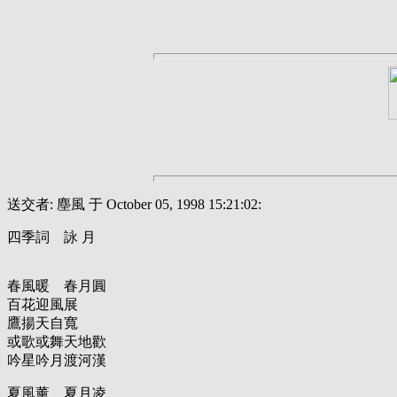
送交者: 塵風 于 October 05, 1998 15:21:02:
四季詞 詠 月
春風暖 春月圓
百花迎風展
鷹揚天自寬
或歌或舞天地歡
吟星吟月渡河漢
夏風薰 夏月凌