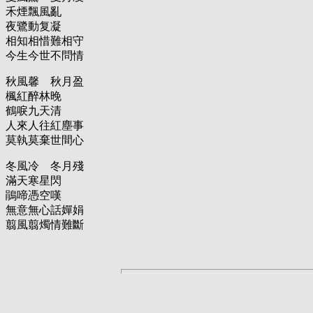
禾煙飄風亂
夜鷺動复凝
相知相惜難相守
今生今世不問情
秋風馨 秋月盈
楓紅醉林晚
鶴唳九天清
人來人往紅塵事
莫執莫棄世間心
冬風冷 冬月殘
滿天寒星閃
鵑啼憑空嘆
無意無心話嬋娟
翦風翦燭情難斷