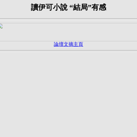
讀伊可小說 “結局”有感
論壇文摘主頁