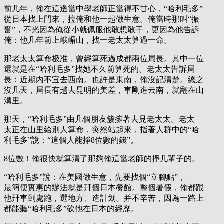
前几年，俺在這邊當中學老師正當得不甘心，“哈利毛多”
從日本找上門來，拉俺和他一起做生意。俺當時那叫“振
奮”，不光因為俺從小就佩服他敢想敢干，更因為他告訴
俺：他几年前上峨嵋山，找一老太太算過一命。
那老太太算命极准，曾經算死過成都兩位局長。其中一位
還就是在“哈利毛多”找她不久前算死的。老太太告訴局
長：近期內不宜去西南。也許是東南，俺沒記清楚。總之
沒几天，局長有趟去昆明的美差，車剛進云南，就翻在山
溝里。
那天，“哈利毛多”由几個朋友簇擁著去見老太太。老太
太正在山里給別人算命，突然站起來，指著人群中的“哈
利毛多”說：“這個人能掙8位數的錢”。
8位數！俺很快就算清了那夠俺這當老師的掙几輩子的。
“哈利毛多”說：在美國做生意，先要找個“立腳點”，
最簡便實惠的辦法就是幵個日本餐館。整個暑假，俺都跟
他幵車到處跑，選地方、造計划。并不辛苦，因為一路上
都能聽“哈利毛多”砍他在日本的經歷。