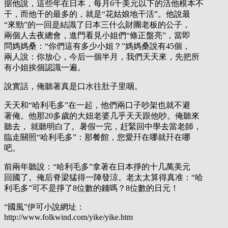
据他說，這些年在日本，每月6千美元以下的活他根本不
干，而他干的最多的，就是“花姑娘地干活”。他說最
“來勁”的一回是結識了日本三什么財團老板的公子，
兩個人去夜總會，進門看見小姐們“條正盤亮”，當即
問媽媽桑：“你們這有多少小姐？”媽媽桑說有45個，
兩人說：你放心，今后一個半月，我們天天來，先把所
有小姐挨個認識一遍。
說實話，俺聽著真是口水往肚子里咽。
天天和“哈利毛多”在一起，他們兩口子吵架也就不避
著俺。他那20多歲的大妞老婆几乎天天跟他吵。俺聽來
聽去， 就聽明白了。暑假一完，赶緊回中學去當老師，
臨走關照“哈利毛多”：那餐館，您愛幵在哪就幵在哪
吧。
前兩年聽說：“哈利毛多”拿著在日本掙的十几萬美元
回國了。俺后脊梁猛得一陣發涼。老太太算得真准：“哈
利毛多”可不是掙了8位數的錢嗎？8位數的日元！
“國風”伊可小說網址：
http://www.folkwind.com/yike/yike.htm