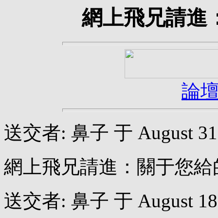
網上飛兄請進
論
送交者: 鼻子 于 August 31, 
網上飛兄請進：關于您給
送交者: 鼻子 于 August 18, 