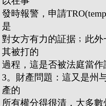
以在事
發時報警，申請TRO(temporar
是
對女方有力的証据﹔此外
其被打的
過程，這是否被法庭當作
3。財產問題：這又是州
產的
所有權分得很清，大多數州