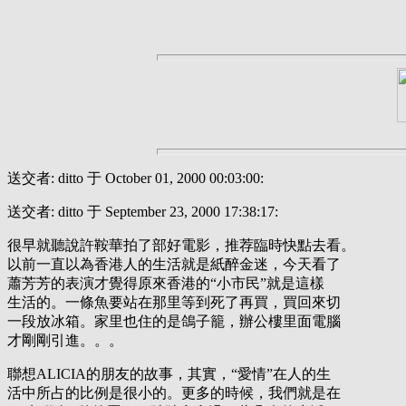
送交者: ditto 于 October 01, 2000 00:03:00:
送交者: ditto 于 September 23, 2000 17:38:17:
很早就聽說許鞍華拍了部好電影，推荐臨時快點去看。
以前一直以為香港人的生活就是紙醉金迷，今天看了
蕭芳芳的表演才覺得原來香港的“小市民”就是這樣
生活的。一條魚要站在那里等到死了再買，買回來切
一段放冰箱。家里也住的是鴿子籠，辦公樓里面電腦
才剛剛引進。。。
聯想ALICIA的朋友的故事，其實，“愛情”在人的生
活中所占的比例是很小的。更多的時候，我們就是在