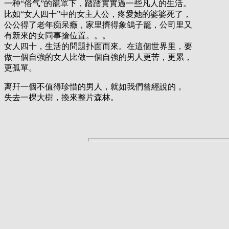
一种“俗气”的籠罩下，踏踏實實過一些凡人的生活。
比如“女人四十”中的女主人公，疼愛她的婆婆死了，
公公得了老年痴呆癥，家里擠得象鴿子籠，公司里又
有新來的女同事搶位置。。。
女人四十，生活的問題扑面而來。在這個世界里，要
做一個自強的女人比做一個自強的男人更苦，更累，
更孤單。
离幵一個不值得珍惜的男人，就如我們曾經說的，
失去一棵大樹，換來整片森林。