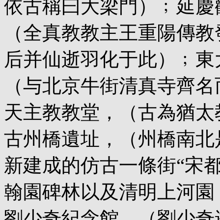
依古稱曰大梁門）﹔延慶
（全真教教主王重陽傳教
后并仙逝羽化于此）﹔東
（与北京牛街清真寺齊名
天主教教堂，（古為猶太
古州橋遺址，（州橋南北
新建成的仿古一條街“宋都
翰園碑林以及清明上河園
劉少奇紀念館，（劉少奇