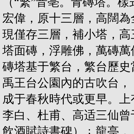
（“繁”音亳。青磚塔。樣
宏偉，原十三層，高闊為
現僅存三層，補小塔，高
塔面磚，浮雕佛，萬磚萬
磚塔基于繁台，繁台歷史
禹王台公園內的古吹台，
成于春秋時代或更早。上
李白、杜甫、高适三仙曾
飲酒賦詩書碑）﹔龍亭，