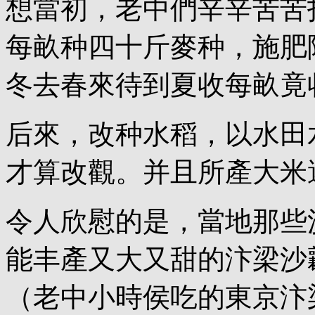
想當初，老中們辛辛苦苦
每畝种四十斤麥种，施肥
冬去春來待到夏收每畝竟
后來，改种水稻，以水田
才算改觀。并且所產大米
令人欣慰的是，當地那些
能丰產又大又甜的汴梁沙
（老中小時侯吃的東京汴