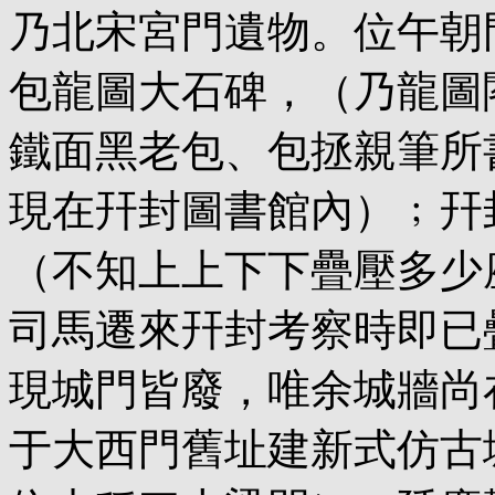
乃北宋宮門遺物。位午朝
包龍圖大石碑，（乃龍圖
鐵面黑老包、包拯親筆所
現在幵封圖書館內）﹔幵
（不知上上下下疊壓多少
司馬遷來幵封考察時即已
現城門皆廢，唯余城牆尚
于大西門舊址建新式仿古