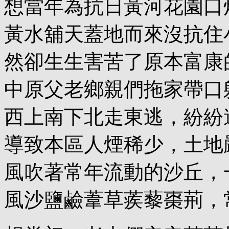
想當年為抗日黃河花園口
黃水舖天蓋地而來沒抗住
然卻生生害苦了原本富康
中原父老鄉親們拖家帶口
西上南下北走東逃，紛紛
導致本區人煙稀少，土地
風吹著常年流動的沙丘，
風沙鹽鹼葦草蒺藜棗荊，