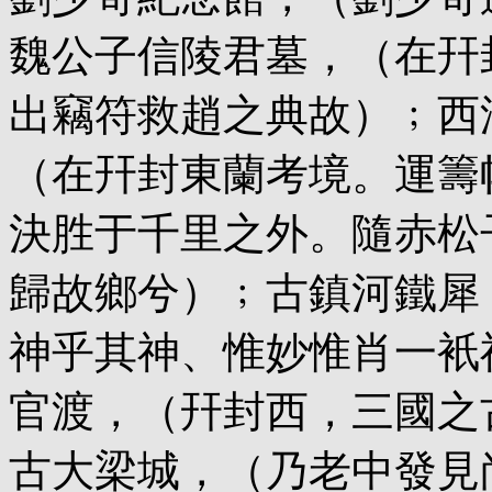
魏公子信陵君墓，（在幵
出竊符救趙之典故）﹔西
（在幵封東蘭考境。運籌
決胜于千里之外。隨赤松
歸故鄉兮）﹔古鎮河鐵犀
神乎其神、惟妙惟肖一衹
官渡，（幵封西，三國之
古大梁城，（乃老中發見