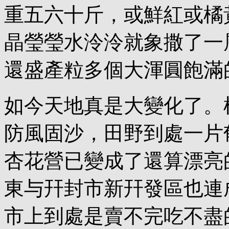
重五六十斤，或鮮紅或橘
晶瑩瑩水泠泠就象撒了一
還盛產粒多個大渾圓飽滿
如今天地真是大變化了。
防風固沙，田野到處一片
杏花營已變成了還算漂亮
東与幵封市新幵發區也連
市上到處是賣不完吃不盡