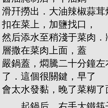
滑幵撈出．大油辣椒蒜茸
扣在菜上，加鹽找口，
然后添水至稍淺于菜肉．
層撒在菜肉上面，蓋
嚴鍋蓋，燜騰二十分鐘左
了．這個很關鍵，早了
會太水發黏，晚了菜糊了
起鍋后，右手大鐵筷子