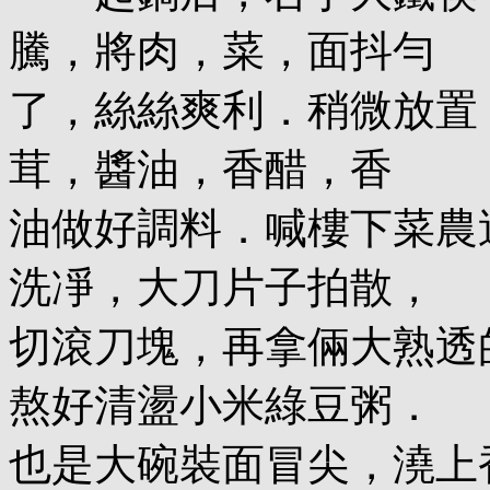
騰，將肉，菜，面抖勻
了，絲絲爽利．稍微放置
茸，醬油，香醋，香
油做好調料．喊樓下菜農
洗凈，大刀片子拍散，
切滾刀塊，再拿倆大熟透
熬好清盪小米綠豆粥．
也是大碗裝面冒尖，澆上