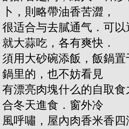
卜，則略帶油香苦澀，
很适合与去膩通气．可以
就大蒜吃，各有爽快．
須用大砂碗添飯，飯鍋置
鍋里的，也不妨看見
有漂亮肉塊什么的自取食
合冬天進食．窗外冷
風呼嘯，屋內肉香米香四