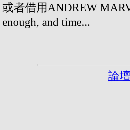
或者借用ANDREW MARVEL
enough, and time...
論