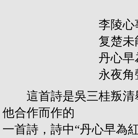
李陵心事久風塵
复楚未能先覆楚
丹心早為紅顏改
永夜角聲應不寐
這首詩是吳三桂叛清舉
他合作而作的
一首詩，詩中“丹心早為