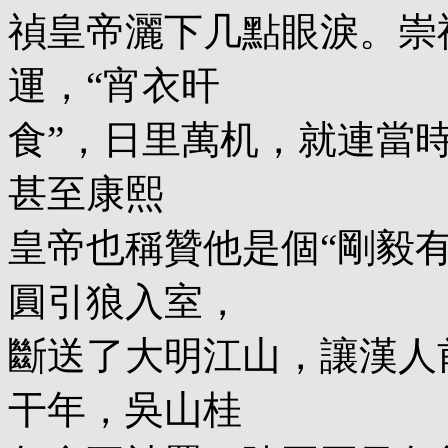
禎皇帝灑下几點眼淚。崇
運，“宵衣旰
食”，日里萬机，就連當時
甚至康熙
皇帝也稱贊他是個“剛毅
圓引狼入室，
斷送了大明江山，讓漢人
干年，吳山桂