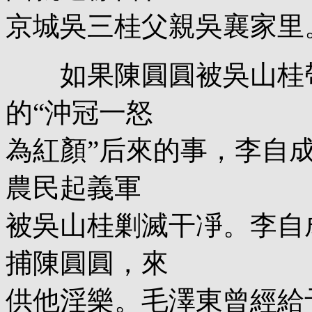
京城吳三桂父親吳襄家里
如果陳圓圓被吳山桂帶
的“沖冠一怒
為紅顏”后來的事，李自
農民起義軍
被吳山桂剿滅干凈。李自
捕陳圓圓，來
供他淫樂。毛澤東曾經給