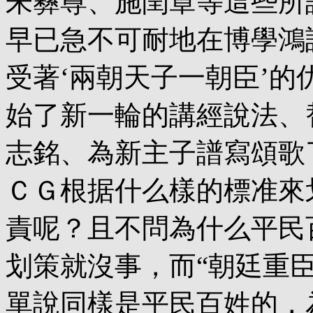
朱彝尊、施閏章等這些所
早已急不可耐地在博學鴻
受著‘兩朝天子一朝臣’的
始了新一輪的講經說法、
志銘、為新主子譜寫頌歌
ＣＧ根据什么樣的標准來
責呢？且不問為什么平民
划策就沒事，而“朝廷重臣
單說同樣是平民百姓的，