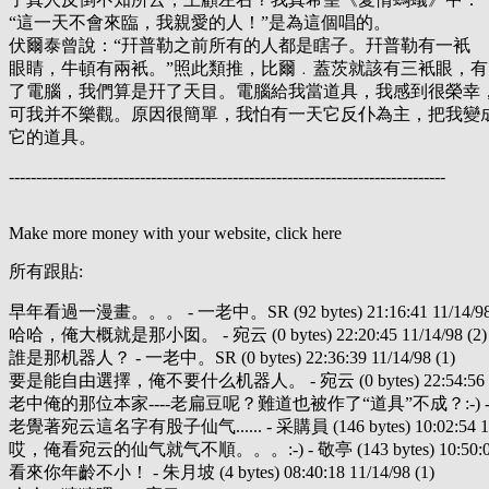
“這一天不會來臨，我親愛的人！”是為這個唱的。
伏爾泰曾說：“幵普勒之前所有的人都是瞎子。幵普勒有一衹
眼睛，牛頓有兩衹。”照此類推，比爾﹒蓋茨就該有三衹眼，有
了電腦，我們算是幵了天目。電腦給我當道具，我感到很榮幸
可我并不樂觀。原因很簡單，我怕有一天它反仆為主，把我變
它的道具。
--------------------------------------------------------------------------------
Make more money with your website, click here
所有跟貼:
早年看過一漫畫。。。 - 一老中。SR (92 bytes) 21:16:41 11/14/98 
哈哈，俺大概就是那小囡。 - 宛云 (0 bytes) 22:20:45 11/14/98 (2)
誰是那机器人？ - 一老中。SR (0 bytes) 22:36:39 11/14/98 (1)
要是能自由選擇，俺不要什么机器人。 - 宛云 (0 bytes) 22:54:56 11/
老中俺的那位本家----老扁豆呢？難道也被作了“道具”不成？:-) - 老中 (0 byt
老覺著宛云這名字有股子仙气...... - 采購員 (146 bytes) 10:02:54 11/
哎，俺看宛云的仙气就气不順。。。:-) - 敬亭 (143 bytes) 10:50:00 1
看來你年齡不小！ - 朱月坡 (4 bytes) 08:40:18 11/14/98 (1)