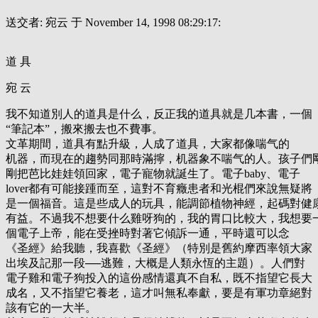
送交者: 宛云 于 November 14, 1998 08:29:17:
道 具
宛 云
我不知道別人的道具是什么，反正我的道具就是几本書，一個
“筆記本”，搬來搬去也不費事。
文革期間，道具有點升級，人成了道具，大家都像喘气的
机器，而現在的趨勢同那時滿擰，机器象不喘气的人。孩子們
剛把芭比娃娃領回家，電子寵物就誕生了。電子baby、電子
lover都有可能接踵而至，這對不育癥患者和光棍們來說無疑將
是一個福音。這是些成人的玩具，能調節植物神經，起碼對健
有益。不過我不想要什么雞呀狗的，我的胃口比較大，我想要
個電子上帝，能在受挫時對著它傾訴一通，平時還可以念
《圣經》給我聽，我喜歡《圣經》（特別是舊約摩西率領大家
出埃及記那一段──逃難，大概是人類永恆的主題）。人們對
電子雞和電子狗投入的這份感情還真不自私，既不指望它長大
成名，又不指望它養老，這才叫無私奉獻，要是有軍功章絕對
該有它的一大半。