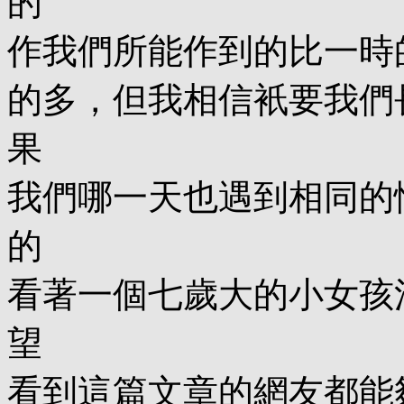
的
作我們所能作到的比一時
的多，但我相信衹要我們
果
我們哪一天也遇到相同的
的
看著一個七歲大的小女孩
望
看到這篇文章的網友都能