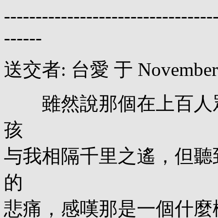
---------------------------------
------
送交者: 台愛 于 November 26
雖然說那個在上百人眾
孩
与我相隔千里之遙，但聽
的
悲痛，感嘆那是一個什麼