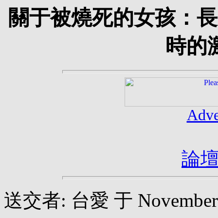
關于被燒死的女孩：長
時的
Adve
論
送交者: 台愛 于 November 29