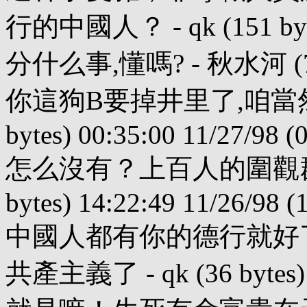
行的中國人？ - qk (151 bytes)
分什么事,懂嗎? - 秋水河 (75 byt
你這狗B要掉井里了,咱當然會
bytes) 00:35:00 11/27/98 (0
怎么沒有？上百人的圍觀群眾
bytes) 14:22:49 11/26/98 (1
中國人都有你的德行就好
共產主義了 - qk (36 bytes) 1