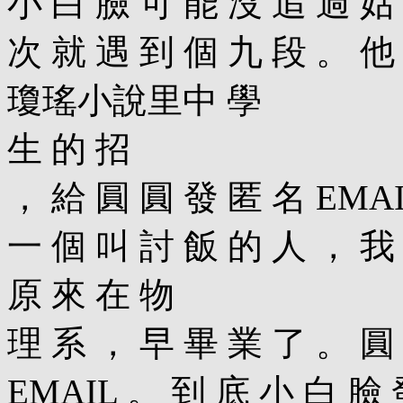
小 白 臉 可 能 沒 追 過 姑
次 就 遇 到 個 九 段 。 
瓊瑤小說里中 學
生 的 招
， 給 圓 圓 發 匿 名 EMA
一 個 叫 討 飯 的 人 ， 我
原 來 在 物
理 系 ， 早 畢 業 了 。 圓
EMAIL 。 到 底 小 白 臉