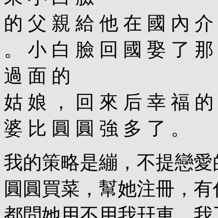
的 父 親 給 他 在 國 內 介
。 小 白 臉 回 國 娶 了 那
過 面 的
姑 娘 ， 回 來 后 幸 福 的
婆 比 圓 圓 強 多 了 。
我的策略是繃，不提戀愛
圓圓買菜，幫她注冊，有
都問她用不用我幵車。我