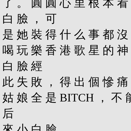
了 。 圓 圓 心 里 根 本 看
白 臉 ， 可
是 她 裝 得 什 么 事 都 沒
喝 玩 樂 香 港 歌 星 的 神
白 臉 經
此 失 敗 ， 得 出 個 慘 痛
姑 娘 全 是 BITCH ， 不 
后
來 小 白 臉