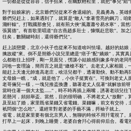
一切都是從從容容，信手拈來，在幽默輕松里，就把“事兒”給“
對于姑娘家的，北京爺們兒從來不會退縮的。見義勇為，英雄
爺們兒赶上，如果遇到了，就算是“敵人”拿著雪亮的鋼刀，咱
濺軒轅”。打戰國那會兒，就有荊大俠“風蕭蕭兮易水寒”，當然
張翼德”。有首歌里唱道“自古燕趙多壯士，慷慨赴悲歌”。加之
往矣，數關鍵時刻，還得爺們兒”。
赶上談戀愛，北京小伙子也從來不知道啥叫怯場。越好的姑娘
擒故縱”來。倒不是朔爺小說兒里總是“痞子”配“嬌娘”，其實
么都敢往上招呼，剛一見面兒，愣讓小姑娘感到象多年的老同
詞地一套理論，簡而言之就是“繳槍不殺”。去老丈人家相親，
能赶上天逢元帥進高老庄，啥活兒都干，透著勤快。動不動再
丈母娘一瞧，“成，就是他了，小伙子挺實在”。可換到老丈人
老哥倆兒一樣，一塊兒推盃換盞，聽著老丈人侃著“就解放前
當時住著一個大太監......”，時不時再插上兩嘴，誘著老頭兒
若懸河，頻頻舉盃。當然，目的很明确，不將老丈人“放翻”，
及至結了婚，家里既省菜錢又省電錢。菜錢嘛，前文有交待，北
衹問個“怎么吃”。還經常對老婆的手藝不滿，捋袖子就上。
省電，就是家里要有個北京男人，無聊的時候不用幵電視了。
打早上一起床，到晚上睡覺，老婆自會幵心得前仰后合。看電