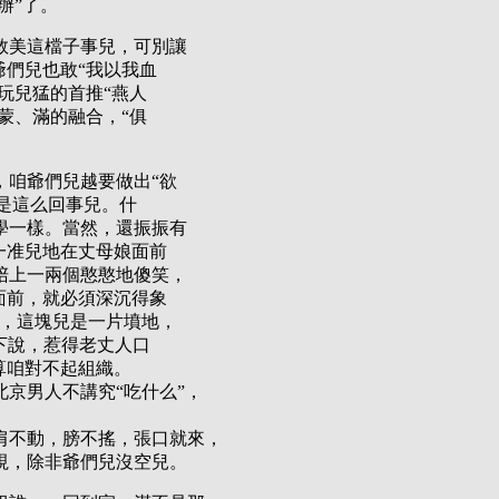
辦”了。
救美這檔子事兒，可別讓
爺們兒也敢“我以我血
玩兒猛的首推“燕人
蒙、滿的融合，“俱
，咱爺們兒越要做出“欲
真是這么回事兒。什
學一樣。當然，還振振有
一准兒地在丈母娘面前
陪上一兩個憨憨地傻笑，
面前，就必須深沉得象
呀，這塊兒是一片墳地，
往下說，惹得老丈人口
算咱對不起組織。
京男人不講究“吃什么”，
肩不動，膀不搖，張口就來，
視，除非爺們兒沒空兒。