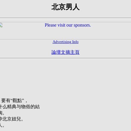
北京男人
Advertising Info
論壇文摘主頁
要有“觀點”，
什么精典与物俗的結
陶。
沖北京妞兒。
人。