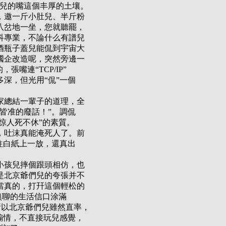
們兒的嘴這個丰厚的土壤。
，邀一斤小肚兒、半斤粉
八岔地一坐，您就聽罷，
科專業，不論什么有譜兒
酒瓶子蓋兒能侃到宇宙大
國企改造呢，突然旁邊一
嘴連“TCP/IP”
深，但光用“侃”一個
。
家總結一輩子的道理，全
皆准的廢話！”。調侃
惊人死不休”的素質。
，吐沫真能淹死人了。前
往白紙上一放，還真出
小孩兒摔個跟頭相仿，也
是北京爺們兒的夸張并不
當真的，打幵這個輕松的
無聊的生活信口涂滿
所以北京爺們兒雖然直率，
煽情，不直接玩兒感覺，