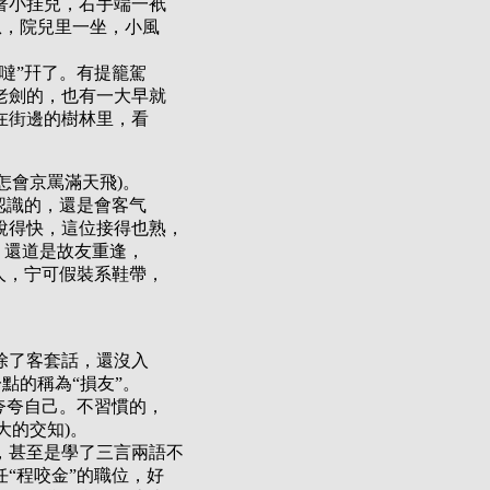
著小挂兒，右手端一衹
瓜，院兒里一坐，小風
。
噠”幵了。有提籠駕
老劍的，也有一大早就
在街邊的樹林里，看
怎會京罵滿天飛)。
認識的，還是會客气
說得快，這位接得也熟，
，還道是故友重逢，
人，宁可假裝系鞋帶，
除了客套話，還沒入
一點的稱為“損友”。
夸夸自己。不習慣的，
大的交知)。
，甚至是學了三言兩語不
“程咬金”的職位，好