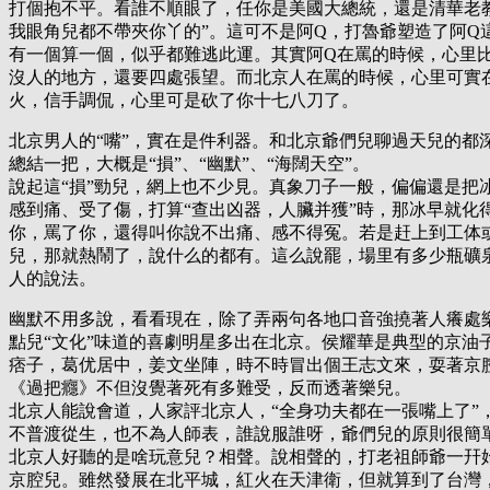
打個抱不平。看誰不順眼了，任你是美國大總統，還是清華老
我眼角兒都不帶夾你丫的”。這可不是阿Q，打魯爺塑造了阿Q
有一個算一個，似乎都難逃此運。其實阿Q在罵的時候，心里
沒人的地方，還要四處張望。而北京人在罵的時候，心里可實
火，信手調侃，心里可是砍了你十七八刀了。
北京男人的“嘴”，實在是件利器。和北京爺們兒聊過天兒的都
總結一把，大概是“損”、“幽默”、“海闊天空”。
說起這“損”勁兒，網上也不少見。真象刀子一般，偏偏還是把
感到痛、受了傷，打算“查出凶器，人臟并獲”時，那冰早就化
你，罵了你，還得叫你說不出痛、感不得冤。若是赶上到工体
兒，那就熱鬧了，說什么的都有。這么說罷，場里有多少瓶礦泉
人的說法。
幽默不用多說，看看現在，除了弄兩句各地口音強撓著人癢處
點兒“文化”味道的喜劇明星多出在北京。侯耀華是典型的京油
痞子，葛优居中，姜文坐陣，時不時冒出個王志文來，耍著京腔
《過把癮》不但沒覺著死有多難受，反而透著樂兒。
北京人能說會道，人家評北京人，“全身功夫都在一張嘴上了”
不普渡從生，也不為人師表，誰說服誰呀，爺們兒的原則很簡單--
北京人好聽的是啥玩意兒？相聲。說相聲的，打老祖師爺一幵
京腔兒。雖然發展在北平城，紅火在天津衛，但就算到了台灣