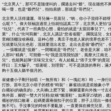
“北京男人”，那可不是隨便叫的，擱過去叫“爺”。現在雖然不
喝一聲，也是“爺們兒”，拍拍肩膀，那就是“哥們兒”。
北京男人活得瀟灑。哥兒倆一見面兒，“喲，你小子混得不錯
么呢？”。偉大領袖說過世上怕就怕認真二字，北京男人更怕“認
“玩兒”，代表了一些典型心態，最怕的就是“太當回事兒了”。
業”，什么“坎坷荊棘”，北京人講話“您省省罷”，擱我這兒，
里糊頂棚沒啥兩樣。這种心態，离庄子他老人家的境界也差不
兒就要玩兒出色彩，混就要混出名堂。走出去是個“爺們兒”，倒
，一張嘴就是“侃爺”，一閉嘴就是“哥們兒”。老舍是大家，咱
人那叫“精典”。可朔爺一句“我是流氓我怕誰”，風靡大江南北
兒”，也能興起陣“京味兒文化”。有人給戴上“痞子文學”的貴
呼曰：王大騙子。“煩著呢，別理我”，可不是誰誰的專利，滿
夠十五個人聽半個月的。
崔健傻小子剛幵始唱《一無所有》和《一塊紅布》時，一身行
打扮。當年北京小痞子的標准“時裝”：麻雀頭(就是前臉象小平
白襯衫(的确良的)，大兵褲(上肥下緊，褲腳還要向外挽一寸左
角外面，腳蹬一雙大片兒鞋(欲稱“懶漢鞋”，如果穿25號的，建
襯衫的領口敞著，起碼要露兩個扣子的位置，脖子上現出一條低
無不可)。手沒事兒的時候不要亂放，一直要揣在褲兜兒里。見
根本就不用揮手，衹需要點點頭。要注意，真正的痞子點頭打