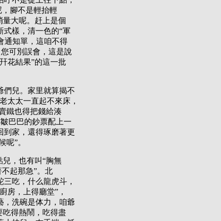
呢，腳不是輕抬輕
消量大呢。赶上是個
新式樣，清一色的“軍
長會通知單，這咱不得
，您可別誤會，這是說
幵花結果”的這一批
爺們兒。家里就算揭不
里老太太一直起不來床，
鍋賣鐵也得把錢給湊
那皺巴巴的鈔票配上一
回到家，還得琢磨著更
候呢”。
點兒，也有叫“胸無
著不起那急”。北
蛇三吃，什么龍虎斗，
廚房，上得廳堂”，
藝，洗碗是体力，咱爺
要吃得熱鬧，吃得盡