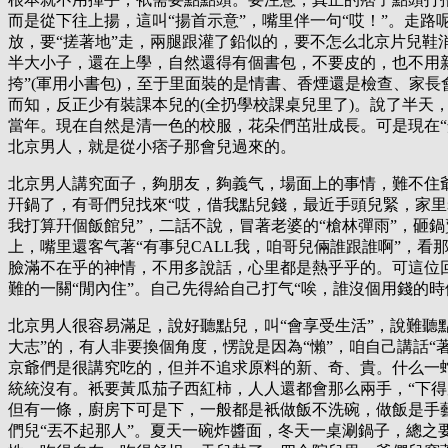
而是從下往上揚，這叫“揚首示意”，嘴里伴一句“哎！”。走路
放，要“搓著地”走，兩腿跟灌了鉛似的，要不怎么北京片兒鞋
半大小子，還在上學，自然還得有個書包，不要皮的，也不用
挎”(軍用小書包)，至于里面裝的是情書、香煙還是檢查、家
而知，反正少有裝課本兒的(全扔學校課桌兒里了)。說了半天
當年。現在自然是清一色的校服，花朵們茁壯成長。可是現在“
北京男人，就是從小痞子那會兒過來的。
北京男人講究面子，夠朋友，夠義气，場面上的事情，難不住
幵鍋了，有哥們兒找來“哎，借我點兒錢，最近手頭兒緊，家
我打算幵個飯館兒”，二話不說，冒著老婆的“槍林彈雨”，砸
上，嘴里還客气著“有事兒CALL我，咱哥兒倆誰跟誰啊”，看
臉滿不在乎的神情，不用多說話，心里都是熱乎乎的。可這位
難的一關“閒內住”。自己先得給自己打气“唉，誰沒個用錢的時
北京男人很容易滿足，說好聽點兒，叫“會享受生活”，說難聽
大志”的，有人非要換個角度，愣說是因為“懶”，咱自己講話“
京爺們是很講究吃的，但并不追求原料的新、奇、貴。什么一
統統沒有。衹要黃瓜茄子西紅柿，人人還都會那么兩手，“下得
但有一條，廚房下可是下，一般都是衹做飯不洗碗，做飯是手
們兒“丟不起那人”。夏天一碗炸醬面，冬天一桌涮鍋子，總之