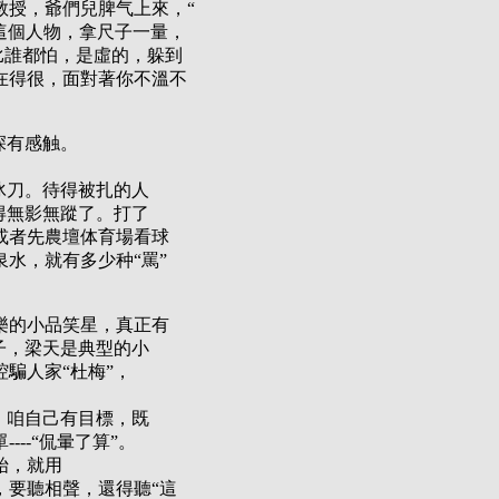
教授，爺們兒脾气上來，“
這個人物，拿尺子一量，
比誰都怕，是虛的，躲到
在得很，面對著你不溫不
深有感触。
冰刀。待得被扎的人
得無影無蹤了。打了
或者先農壇体育場看球
水，就有多少种“罵”
樂的小品笑星，真正有
子，梁天是典型的小
騙人家“杜梅”，
，咱自己有目標，既
--“侃暈了算”。
始，就用
，要聽相聲，還得聽“這