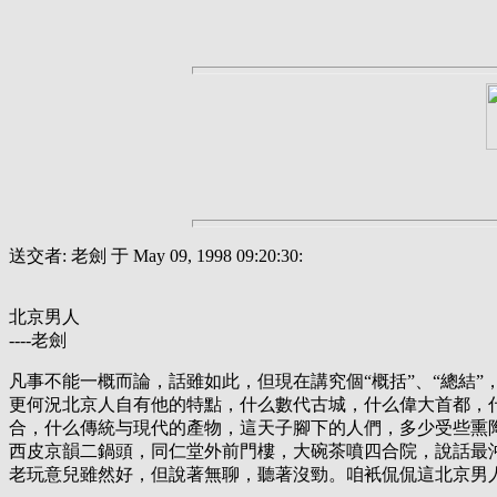
送交者: 老劍 于 May 09, 1998 09:20:30:
北京男人
----老劍
凡事不能一概而論，話雖如此，但現在講究個“概括”、“總結”，
更何況北京人自有他的特點，什么數代古城，什么偉大首都，
合，什么傳統与現代的產物，這天子腳下的人們，多少受些熏
西皮京韻二鍋頭，同仁堂外前門樓，大碗茶噴四合院，說話最
老玩意兒雖然好，但說著無聊，聽著沒勁。咱衹侃侃這北京男