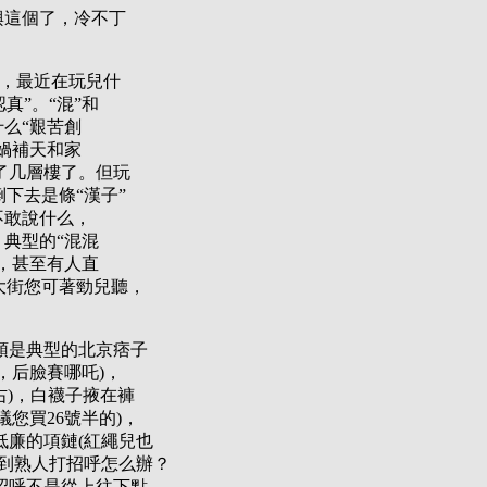
興這個了，冷不丁
呀，最近在玩兒什
真”。“混”和
什么“艱苦創
女媧補天和家
了几層樓了。但玩
下去是條“漢子”
不敢說什么，
，典型的“混混
冠，甚至有人直
大街您可著勁兒聽，
頭是典型的北京痞子
，后臉賽哪吒)，
右)，白襪子掖在褲
議您買26號半的)，
廉的項鏈(紅繩兒也
到熟人打招呼怎么辦？
招呼不是從上往下點，