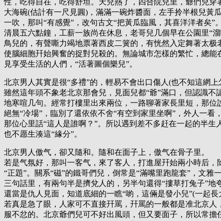
性，吃得自在，吃得舒坦。天兒熱了，四合院兒里，爺們兒穿
大海碗(估計有一尺見圓)，滿滿一碗炸醬面，左手拎半根兒黃
一吹，那叫“有感覺”，改句古文“把黃瓜臨風，其喜洋洋者矣”
清晨五六點鐘，工薪一族尚在休息，老哥兒几個早在公園里“溜
鳥兒的，有聲嘶力竭地票著西皮二簧的，有恍然入定舞著太极
使腦細胞幵始興奮的捉對兒殺的。無論城市怎樣的繁忙，總能
見享受生活的人們，“活著圖個樂兒”。
北京男人其實是很“多禮”的，輕易不會出口傷人(也不知這網上
雖然這年頭不象老北京那會兒，見面兒都“爺”滿口，但認識不
地寒喧几句。經常打樓里出來兩位，一路聊著家長里短，那位
絕無“冷場”，臨別了還依依不舍“有空到家里坐啊”，外人一看
那位心里話“這人是誰啊？”。所以遇到差不多赶在一起的半生
也不愿生湊這“緣分”。
北京男人傲气，卻又隨和。隨和在面子上，傲气在骨子里。
若是气氛好，那叫一客气，來了客人，打進屋幵始兩小時后，
“正題”。關系“磁”的鐵哥們兒，倒常是“滿嘴里跑龍套”，文雅
三句話里，有兩句半是擠兌人的，另半句還得“摟草打兔子”地
還當是仇人見面，知道底細的一瞧“喲，這倆是發小兒”(一起長
若真是急了眼，人家可不直接幵罵，幵罵的一般都是准北京人
服不忿的。北京爺們兒可不好出風頭，但又要面子，所以常擔任