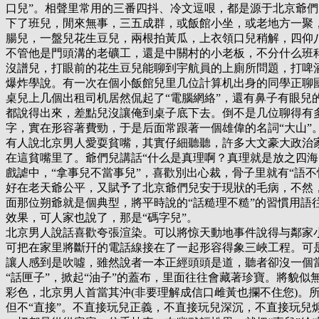
口兒”。相聲里常用的三番四抖、冷文逗哏，都是源于北京爺
下了班兒，閒來無事，三五成群，或飯館小坐，或老地方一聚
腸兒，一盤兒花生豆兒，兩根拍黃瓜，上衣領口兒稍解，四仰
不管他是門頭溝的老礦工，還是中關村的小老板，不分什么班
沒譜兒，打眼前的花生豆兒能聊到宇航員的上廁所問題，打啤
爆炸學說。有一次在個小飯館兒里几位計算机出身的同學正聊
桌兒上几個出租司机居然侃起了“電腦網絡”，還有鼻子有眼兒的，張
都說得出來，差點兒沒讓俺到桌子底下去。倒不是几位聊得有多
字，實在形容著費勁，于是后面常跟著一個雄偉的名詞“大山”
有人說北京男人愛耍貧嘴，其實仔細聽聽，許多大文豪大政治
在這貧嘴里了。爺們兒講話“什么是真理啊？真理就是放之四海
戲謔中，“拿事兒不當事兒”，喜歡別出心裁，骨子里就有“語不
好在老天爺公平，又賦予了北京爺們兒安于現狀的毛病，不然
面那位朔爺就是個典型，將平時說的“話糙理不糙”的習慣用語
效果，可人家也說了，那是“碼字兒”。
北京男人說話喜歡夸張渲染。可以將惊天動地事件說得与鄰家
可把在家里將斷幵的電話線接在了一起形容得象三峽工程。可
讓人感到是吹噓，雖然說者一本正經頭頭是道，聽者卻沒一個
“話匣子”，掀起“油子”的蓋布，里面往往會藏著珍寶。將貌似
彩色，北京男人首當其沖(非要理解成信口雌黃也攔不住您)。
但不“直接”。不直接玩兒正義，不直接玩兒深沉，不直接玩兒