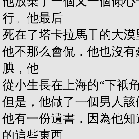
他放棄了一個又一個傾心
行。他最后
死在了塔卡拉馬干的大漠
他不那么會侃，他也沒有
腆，他
從小生長在上海的“下衹
但是，他做了一個男人該
他有一份遺書，因為他知
的這些東西