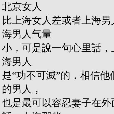
北京女人
比上海女人差或者上海男
海男人气量
小，可是說一句心里話，
海男人
是“功不可滅”的，相信
的男人，
也是最可以容忍妻子在外