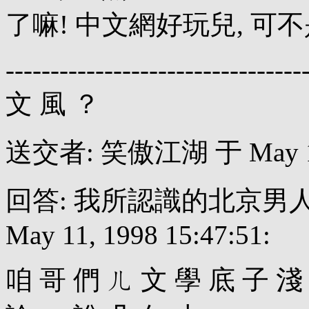
了嘛! 中文網好玩兒, 可
---------------------------------
文 風 ？
送交者: 笑傲江湖 于 May 11, 
回答: 我所認識的北京男人和
May 11, 1998 15:47:51:
咱 哥 們 ㄦ 文 學 底 子 淺