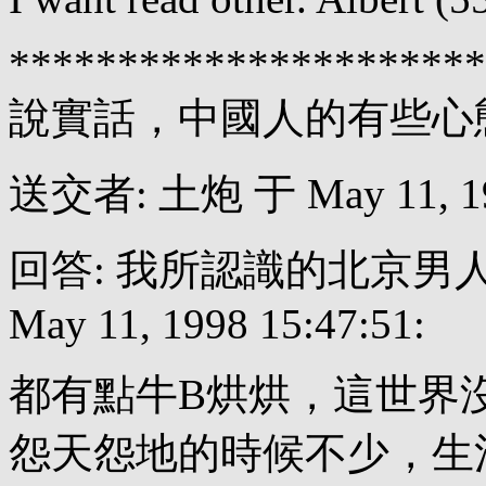
**********************
說實話，中國人的有些心
送交者: 土炮 于 May 11, 199
回答: 我所認識的北京男人和
May 11, 1998 15:47:51:
都有點牛B烘烘，這世界
怨天怨地的時候不少，生