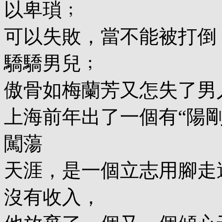
以卑瑣﹔
可以失敗，當不能被打倒
驕驕男兒﹔
傲骨如梅蘭芳又怎失了男
上海前年出了一個有“陽
闖蕩
天涯，是一個立志用腳走
沒有收入，