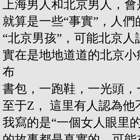
上海男人和北京男人，會
就算是一些“事實”，人
“北京男孩”，可能北京人
實在是地地道道的北京小
布
書包，一跑鞋，一光頭，一
至于Z， 這里有人認為他
我寫的是“一個女人眼里
的故事都是真實的，可能