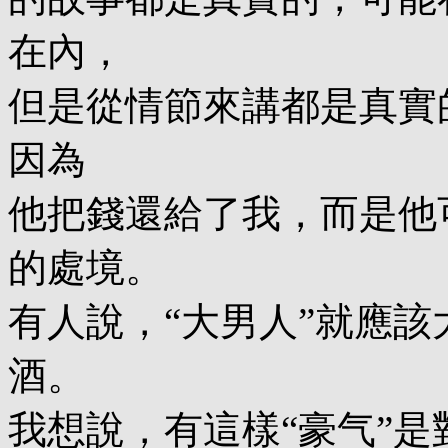
在內，
但是從情節來講都是真實
因為
他把錢還給了我，而是他
的處境。
有人說，“大男人”就應
酒。
我想說，有這樣“豪气”是