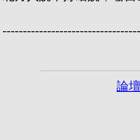
---------------------------------
論