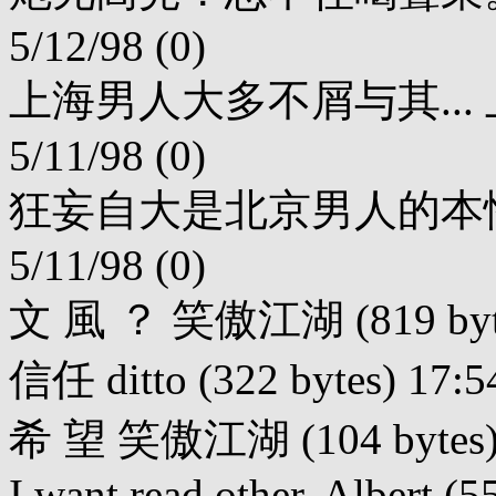
5/12/98 (0)
上海男人大多不屑与其... 上海男人
5/11/98 (0)
狂妄自大是北京男人的本性. 上海男
5/11/98 (0)
文 風 ？ 笑傲江湖 (819 bytes)
信任 ditto (322 bytes) 17:54
希 望 笑傲江湖 (104 bytes) 17
I want read other. Albert (5