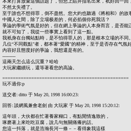
本來打算放棄這個話題了，但您上貼并指名出來，衹好回一回
不然太失禮了。
至于誰也不想得罪，倒不盡然。您大約也聽過《將相和》的故
中國人之間，除了立場极差的，何必掐個你死我活？
爭論的學術气氛是好的，但在網上爭論的人本身而言，是否能
就不可知了，我從一些事實上看到了這一點。
我衹身在台獨站點時，是不怕得罪人的，那是根本立場的不同
几位“不同觀點”者，都本著“愛國”的精神，至于是否存在气氛
內容好且態度好的爭論，我想還是有的。
---------
這兩天怎么這么沉重？哈哈
大玩家繼續玩，還等著看您的高論。
================================================
玩不過你:p
送交者: ditto 于 May 20, 1998 16:00:23:
回答: 談網風兼會老劍 由 大玩家 于 May 20, 1998 15:20:12:
這年頭，大伙都在忙著養家糊口，有點閒情逸致的，
琢磨著上來吃吃豆腐，說几句無關痛癢的話。
您這一抖落，就是浩瀚長河一條－－看得象我這樣