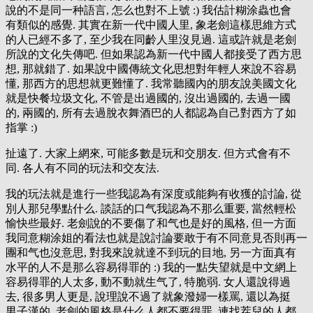
說的不是同一种語言, 怎么也對不上號 :) 我估計糊涂蟲也會
有類似的感覺. 其實在新一代中國人里, 象老劍這樣思維方式
的人已經不多了, 至少我在同齡人里沒見過. 這或許就是老劍
所說的文化失傳吧. 但如果認為新一代中國人都接受了西方思
想, 那就錯了. 如果說中國傳統文化思想對年輕人來說不容易
懂, 那西方的思想就更難懂了. 我常聽國內的朋友說美國文化
就是快餐垃圾文化, 不管是出過國的, 沒出過國的, 去過一國
的, 兩國的, 所有去過脫衣舞酒巴的人都認為自己對西方了如
指掌 :)
扯遠了. 大家上網來, 可能多數是玩和交朋友. 但方式會有不
同. 各人有不同的玩法和交友法.
我的玩法就是進行一些我認為有深度或能夠有收獲的討論, 從
別人那兒學點什么. 談話的口气我認為不那么重要, 當然輕松
愉快些最好. 老劍說的不要傷了和气也是好的風格, 但一方面
我同意糊涂姐的看法也就是說討論要敢于有不同意見否則再一
團和气也沒意思, 對我來說就達不到玩的目地, 另一方面真有
水平的人不是那么容易得罪的 :) 我的一點失望就是中文網上
容易得罪的人太多, 動不動就生气了, 特脆弱. 女人還說得過
去, 很多男人更是, 說理說不過了就象潑婦一樣罵, 還以為挺
男子漢的. 老劍的風格是什么人都不要得罪, 連找茬兒的人都