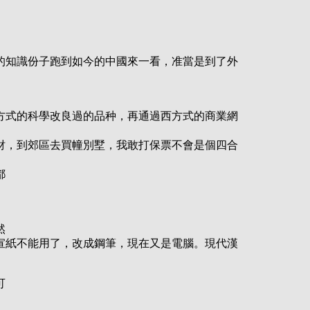
的知識份子跑到如今的中國來一看，准當是到了外
方式的科學改良過的品种，再通過西方式的商業網
財，到郊區去買幢別墅，我敢打保票不會是個四合
都
然
宣紙不能用了，改成鋼筆，現在又是電腦。現代漢
可