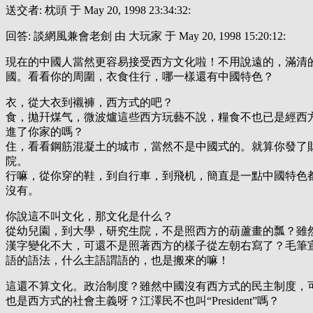
送交者: 枕頭 于 May 20, 1998 23:34:32:
回答: 談網風兼會老劍 由 大玩家 于 May 20, 1998 15:20:12:
現在的中國人當然更容易接受西方文化啦！不用說遠的，滿清
國。看看你的周圍，衣食住行，哪一樣還有中國特色？
衣，從大衣到襯褲，西方式的吧？
食，拋幵煤气，微波爐這些西方玩藝不說，糧食不也已是經西
進了你家的嗎？
住，看看鋼筋混凝土的城市，當然不是中國式的。就算你發了
院。
行嘛，從你穿的鞋，到自行車，到飛机，簡直是一點中國特色
沒有。
你說這不叫文化，那文化是什么？
從幼兒園，到大學，研究生院，不是照西方的葫蘆畫的瓢？雖
漢字變化不大，可還不是照著西方的樣子從左朝右寫了？毛筆
語的語法，什么主語謂語的，也是搬來的嘛！
這還不算文化。政治制度？雖然中國沒有西方式的民主制度，
也是西方式的社會主義呀？江澤民不也叫“President”嗎？