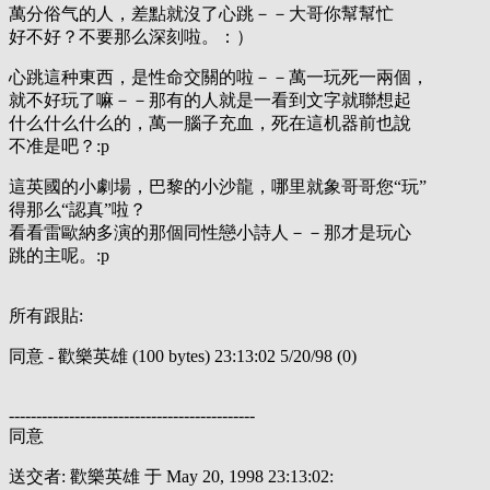
萬分俗气的人，差點就沒了心跳－－大哥你幫幫忙
好不好？不要那么深刻啦。：）
心跳這种東西，是性命交關的啦－－萬一玩死一兩個，
就不好玩了嘛－－那有的人就是一看到文字就聯想起
什么什么什么的，萬一腦子充血，死在這机器前也說
不准是吧？:p
這英國的小劇場，巴黎的小沙龍，哪里就象哥哥您“玩”
得那么“認真”啦？
看看雷歐納多演的那個同性戀小詩人－－那才是玩心
跳的主呢。:p
所有跟貼:
同意 - 歡樂英雄 (100 bytes) 23:13:02 5/20/98 (0)
---------------------------------------------
同意
送交者: 歡樂英雄 于 May 20, 1998 23:13:02: