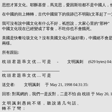
思想才算文化。耶酥基督，馬克思，愛因斯坦都不是中國人，
在中國的街上轉轉，古代中國留下的痕跡已不明顯(文革起了一
我可沒有說中國文化有什么不好，衹想說，大家心里的“那种”
中國文化現在已經變成了零食，不吃你也不會餓死。
美國是快餐垃圾文化？沒有美國文化(不論好壞)，中國絕不會
兩樣。
所有跟貼:
枕 頭 君 題 乖 文 优 … 可 是 - 文明諷刺 (629 bytes) 04:31:35
----------------------------------------------
枕 頭 君 題 乖 文 优 … 可 是
送交者: 文明諷刺 于 May 21, 1998 04:31:35:
回答: 對罵網的，我們一是反對，二是不怕 由 枕頭 于 May 20, 1998 
文 明 諷 刺 愚 鈍 不 堪 ， 聽 說 過 几 句 話 、
轉 不 了 彎 ：