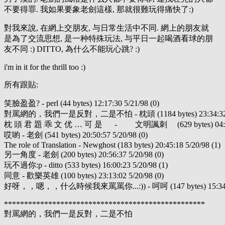
不要得罪. 我如果要象老劍這樣, 那就很難玩得痛快了:)
對我來說, 在網上交朋友, 与日常生活中不同. 網上的朋友就
是為了交流思想, 是一种特殊玩法, 与平日一起喝酒看球的朋
友不同 :) DITTO, 為什么不能玩心跳? :)
i'm in it for the thrill too :)
所有跟貼:
笑臉盈盈? - perl (44 bytes) 12:17:30 5/21/98 (0)
對罵網的，我們一是反對，二是不怕 - 枕頭 (1184 bytes) 23:34:32 5/
枕 頭 君 題 乖 文 优 … 可 是 - 文明諷刺 (629 bytes) 04:31:35
哎喲 - 老劍 (541 bytes) 20:50:57 5/20/98 (0)
The role of Translation - Newghost (183 bytes) 20:45:18 5/20/98 (1)
另一角度 - 老劍 (200 bytes) 20:56:37 5/20/98 (0)
玩不過你:p - ditto (533 bytes) 16:00:23 5/20/98 (1)
同意 - 歡樂英雄 (100 bytes) 23:13:02 5/20/98 (0)
好呀，，嗯，，什么時候我來罵罵你...:)) - 呵呵 (147 bytes) 15:34:48 
**************************************************
對罵網的，我們一是反對，二是不怕