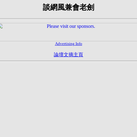
談網風兼會老劍
Advertising Info
論壇文摘主頁