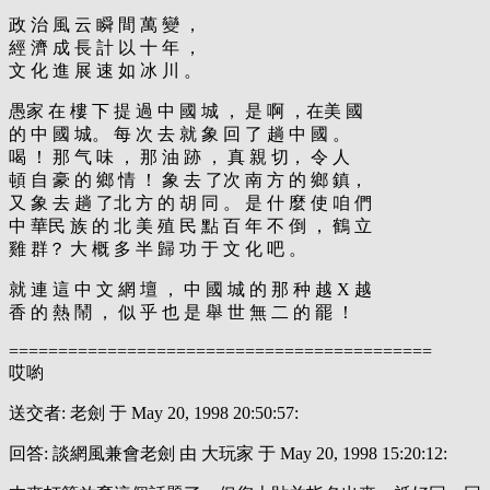
政 治 風 云 瞬 間 萬 變 ，
經 濟 成 長 計 以 十 年 ，
文 化 進 展 速 如 冰 川 。
愚家 在 樓 下 提 過 中 國 城 ， 是 啊 ，在美 國
的 中 國 城。 每 次 去 就 象 回 了 趟 中 國 。
喝 ！ 那 气 味 ， 那 油 跡 ， 真 親 切， 令 人
頓 自 豪 的 鄉 情 ！ 象 去 了次 南 方 的 鄉 鎮，
又 象 去 趟 了北 方 的 胡 同 。 是 什 麼 使 咱 們
中 華民 族 的 北 美 殖 民 點 百 年 不 倒 ， 鶴 立
雞 群？ 大 概 多 半 歸 功 于 文 化 吧 。
就 連 這 中 文 網 壇 ， 中 國 城 的 那 种 越 X 越
香 的 熱 鬧 ， 似 乎 也 是 舉 世 無 二 的 罷 ！
===========================================
哎喲
送交者: 老劍 于 May 20, 1998 20:50:57:
回答: 談網風兼會老劍 由 大玩家 于 May 20, 1998 15:20:12: